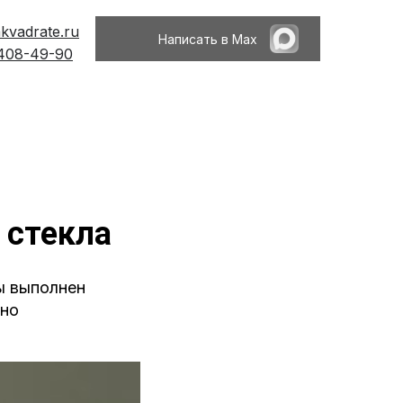
kvadrate.ru
Написать в Max
 408-49-90
 стекла
ы выполнен
ьно