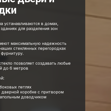
дки
ла устанавливаются в домах,
зданиях для разделения зон
меют максимальную надежность
 наших стеклянных перегородках
 фурнитуру.​
стекло позволяет создавать любые
й до 6 метров
й:
боковых петлях
 дверной коробке с притвором
напольным доводчиком