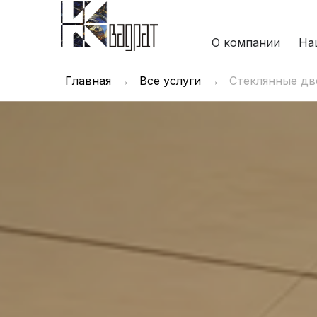
О компании
На
Главная
→
Все услуги
→
Стеклянные дв