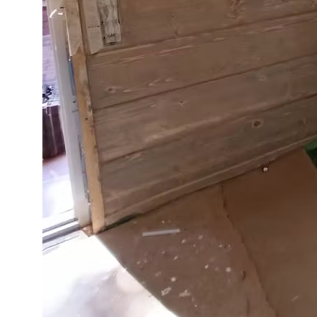
Конструкции из
стекла и металла
Адрес
О компании
д. Пески, Ломоносовский район,
Услуги
Торгово-Промышленная ул. д.30
Наши работы
тел/факс:
8 (812) 408-49-90