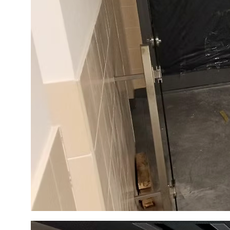
Конструкции из
стекла и металла
Адрес
О компании
д. Пески, Ломоносовский район,
Услуги
Торгово-Промышленная ул. д.30
Наши работы
тел/факс:
8 (812) 408-49-90
Контакты
E-mail:
info@nakvadrate.ru
© 2010-2025 ООО «КВАДРАТ».
Все права защищены.