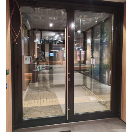
стекла и металла
Адрес
О компании
д. Пески, Ломоносовский район,
Услуги
Торгово-Промышленная ул. д.30
Наши работы
тел/факс:
8 (812) 408-49-90
Контакты
E-mail:
info@nakvadrate.ru
© 2010-2025 ООО «КВАДРАТ».
Все права защищены.