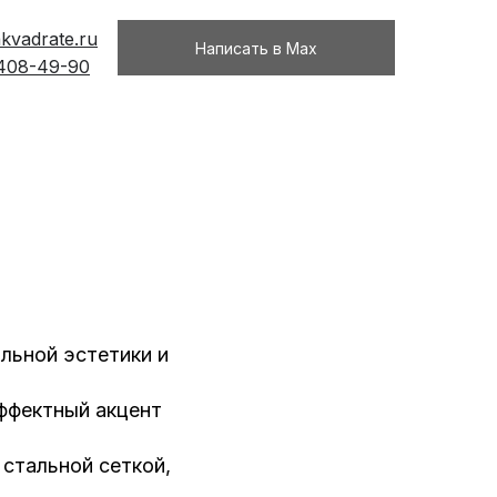
kvadrate.ru
Написать в Max
 408-49-90
льной эстетики и
ффектный акцент
 стальной сеткой,