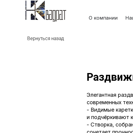
О компании
На
Вернуться назад
Раздвижн
Элегантная раздв
современных тех
- Видимые карет
и подчёркивают к
- Створка, собра
сочетает прочнос