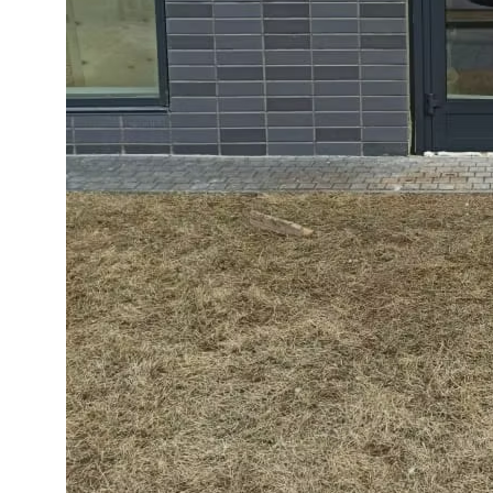
Конструкции из
стекла и металла
Адрес
О компании
д. Пески, Ломоносовский район,
Услуги
Торгово-Промышленная ул. д.30
Наши работы
тел/факс:
8 (812) 408-49-90
Контакты
E-mail:
info@nakvadrate.ru
© 2010-2025 ООО «КВАДРАТ».
Все права защищены.