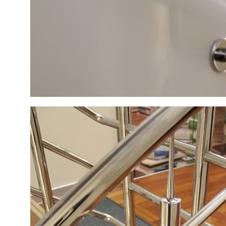
Конструкции из
стекла и металла
Адрес
О компании
д. Пески, Ломоносовский район,
Услуги
Торгово-Промышленная ул. д.30
Наши работы
тел/факс:
8 (812) 408-49-90
Контакты
E-mail:
info@nakvadrate.ru
© 2010-2025 ООО «КВАДРАТ».
Все права защищены.