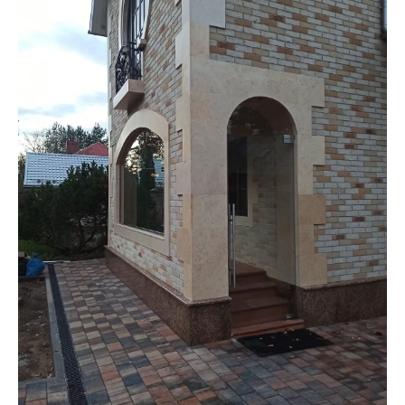
Конструкции из
стекла и металла
Адрес
О компании
д. Пески, Ломоносовский район,
Услуги
Торгово-Промышленная ул. д.30
Наши работы
тел/факс:
8 (812) 408-49-90
Контакты
E-mail:
info@nakvadrate.ru
© 2010-2025 ООО «КВАДРАТ».
Все права защищены.