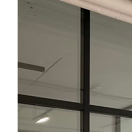
Конструкции из
стекла и металла
Адрес
О компании
д. Пески, Ломоносовский район,
Услуги
Торгово-Промышленная ул. д.30
Наши работы
тел/факс:
8 (812) 408-49-90
Контакты
E-mail:
info@nakvadrate.ru
© 2010-2025 ООО «КВАДРАТ».
Все права защищены.