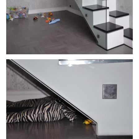
Конструкции из
стекла и металла
Адрес
О компании
д. Пески, Ломоносовский район,
Услуги
Торгово-Промышленная ул. д.30
Наши работы
тел/факс:
8 (812) 408-49-90
Контакты
E-mail:
info@nakvadrate.ru